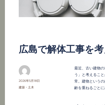
広島で解体工事を考
最近、古い建物の
う」と考えること
投
投
2026年5月18日
常。建物というの
稿
稿
カ
建築・土木
齢を重ねるごとに
者
日:
テ
ゴ
リ