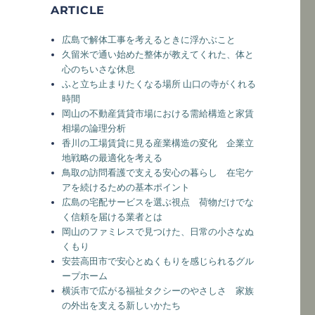
ARTICLE
広島で解体工事を考えるときに浮かぶこと
久留米で通い始めた整体が教えてくれた、体と
心のちいさな休息
ふと立ち止まりたくなる場所 山口の寺がくれる
時間
岡山の不動産賃貸市場における需給構造と家賃
相場の論理分析
香川の工場賃貸に見る産業構造の変化 企業立
地戦略の最適化を考える
鳥取の訪問看護で支える安心の暮らし 在宅ケ
アを続けるための基本ポイント
広島の宅配サービスを選ぶ視点 荷物だけでな
く信頼を届ける業者とは
岡山のファミレスで見つけた、日常の小さなぬ
くもり
安芸高田市で安心とぬくもりを感じられるグル
ープホーム
横浜市で広がる福祉タクシーのやさしさ 家族
の外出を支える新しいかたち