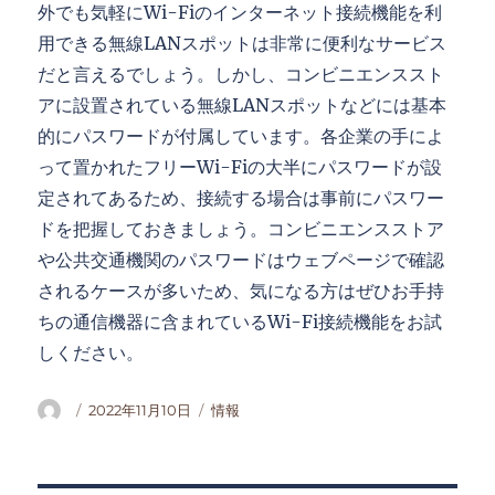
外でも気軽にWi-Fiのインターネット接続機能を利
用できる無線LANスポットは非常に便利なサービス
だと言えるでしょう。しかし、コンビニエンススト
アに設置されている無線LANスポットなどには基本
的にパスワードが付属しています。各企業の手によ
って置かれたフリーWi-Fiの大半にパスワードが設
定されてあるため、接続する場合は事前にパスワー
ドを把握しておきましょう。コンビニエンスストア
や公共交通機関のパスワードはウェブページで確認
されるケースが多いため、気になる方はぜひお手持
ちの通信機器に含まれているWi-Fi接続機能をお試
しください。
投
投
カ
2022年11月10日
情報
稿
稿
テ
者
日:
ゴ
リ