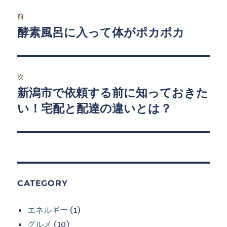
ー
投
前
稿
酵素風呂に入って体がポカポカ
前
の
ナ
投
ビ
稿:
次
ゲ
新潟市で依頼する前に知っておきた
次
の
い！宅配と配達の違いとは？
ー
投
シ
稿:
ョ
ン
CATEGORY
エネルギー
(1)
グルメ
(10)