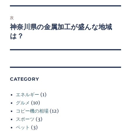
ナ
投
ビ
稿:
次
ゲ
神奈川県の金属加工が盛んな地域
次
の
は？
ー
投
シ
稿:
ョ
ン
CATEGORY
エネルギー
(1)
グルメ
(10)
コピー機の相場
(12)
スポーツ
(3)
ペット
(3)