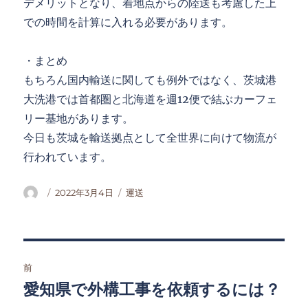
デメリットとなり、着地点からの陸送も考慮した上
での時間を計算に入れる必要があります。
・まとめ
もちろん国内輸送に関しても例外ではなく、茨城港
大洗港では首都圏と北海道を週12便で結ぶカーフェ
リー基地があります。
今日も茨城を輸送拠点として全世界に向けて物流が
行われています。
投
投
カ
2022年3月4日
運送
稿
稿
テ
者
日:
ゴ
リ
ー
投
前
稿
愛知県で外構工事を依頼するには？
前
の