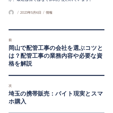
投
投
カ
2023年5月6日
情報
稿
稿
テ
者
日:
ゴ
リ
ー
投
前
稿
岡山で配管工事の会社を選ぶコツと
前
の
は？配管工事の業務内容や必要な資
ナ
投
格を解説
ビ
稿:
ゲ
次
ー
埼玉の携帯販売：バイト現実とスマ
次
シ
の
ホ購入
投
ョ