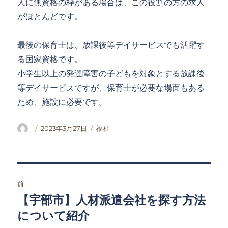
人に無資格の枠がある場合は、この役割の方の求人
がほとんどです。
最後の保育士は、放課後等デイサービスでも活躍す
る国家資格です。
小学生以上の発達障害の子どもを対象とする放課後
等デイサービスですが、保育士が必要な場面もある
ため、施設に必要です。
投
投
カ
2023年3月27日
福祉
稿
稿
テ
者
日:
ゴ
リ
ー
投
前
稿
【宇部市】人材派遣会社を探す方法
前
の
について紹介
ナ
投