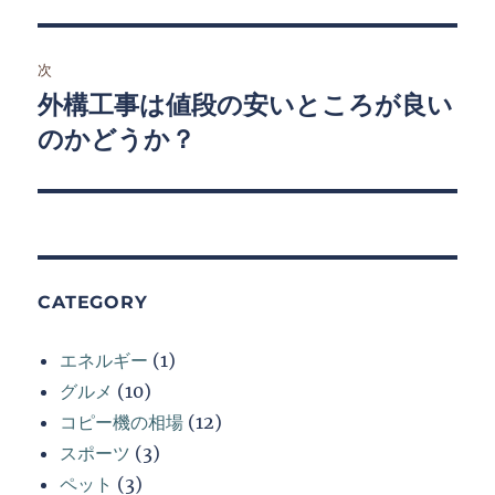
ビ
稿:
ゲ
次
外構工事は値段の安いところが良い
次
ー
の
のかどうか？
シ
投
稿:
ョ
ン
CATEGORY
エネルギー
(1)
グルメ
(10)
コピー機の相場
(12)
スポーツ
(3)
ペット
(3)