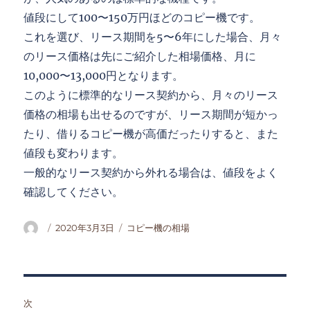
値段にして100〜150万円ほどのコピー機です。
これを選び、リース期間を5〜6年にした場合、月々
のリース価格は先にご紹介した相場価格、月に
10,000〜13,000円となります。
このように標準的なリース契約から、月々のリース
価格の相場も出せるのですが、リース期間が短かっ
たり、借りるコピー機が高価だったりすると、また
値段も変わります。
一般的なリース契約から外れる場合は、値段をよく
確認してください。
投
投
カ
2020年3月3日
コピー機の相場
稿
稿
テ
者
日:
ゴ
リ
ー
投
次