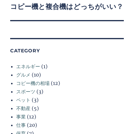
稿
コピー機と複合機はどっちがいい？
次
の
ナ
投
ビ
稿:
ゲ
CATEGORY
ー
シ
エネルギー
(1)
グルメ
(10)
ョ
コピー機の相場
(12)
ン
スポーツ
(3)
ペット
(3)
不動産
(5)
事業
(12)
仕事
(20)
保育
(7)